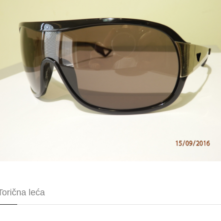
Torična leća