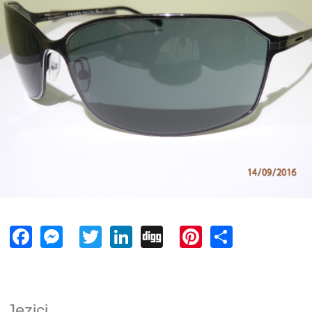
Facebook
Messenger
Twitter
LinkedIn
Digg
Pinterest
Share
Jezici