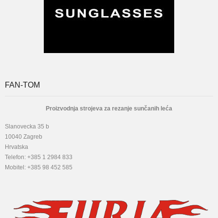
FAN-TOM
Proizvodnja strojeva za rezanje sunčanih leća
Slanovecka 35 b
10040 Zagreb
Hrvatska
Telefon: +385 1 2984 833
Mobitel: +385 98 452 585