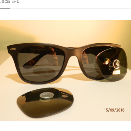
Leća B-6