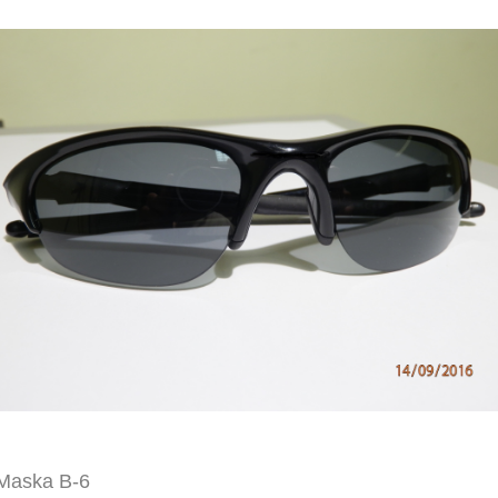
Maska B-6