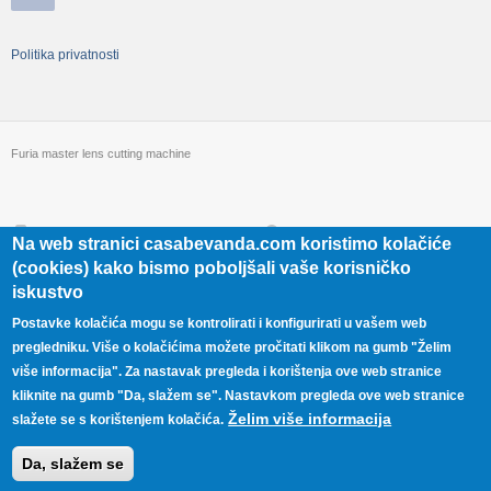
Politika privatnosti
Furia master lens cutting machine
+385 98 452 585
Slanovecka 35 b | 10 040 Zagreb |
Na web stranici casabevanda.com koristimo kolačiće
Croatia
(cookies) kako bismo poboljšali vaše korisničko
iskustvo
Postavke kolačića mogu se kontrolirati i konfigurirati u vašem web
pregledniku. Više o kolačićima možete pročitati klikom na gumb "Želim
više informacija". Za nastavak pregleda i korištenja ove web stranice
kliknite na gumb "Da, slažem se". Nastavkom pregleda ove web stranice
Želim više informacija
slažete se s korištenjem kolačića.
Da, slažem se
Copyright © 2026,
Stroj za rezanje leća
. Developed by
Animat studio
.