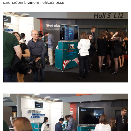
iznenađeni brzinom i efikašnošću.